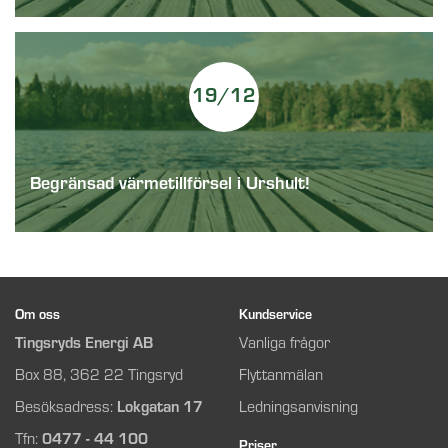
19/12
Begränsad värmetillförsel i Urshult!
Om oss
Kundservice
Tingsryds Energi AB
Vanliga frågor
Box 88, 362 22 Tingsryd
Flyttanmälan
Besöksadress:
Lokgatan 17
Ledningsanvisning
Tfn:
0477 - 44 100
Priser