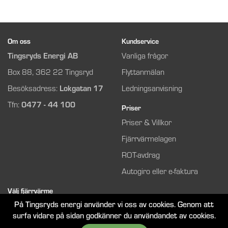
Om oss
Kundservice
Tingsryds Energi AB
Vanliga frågor
Box 88, 362 22 Tingsryd
Flyttanmälan
Besöksadress:
Lokgatan 17
Ledningsanvisning
Tfn:
0477 - 44 100
Priser
Priser & Villkor
Fjärrvärmelagen
ROT-avdrag
Autogiro eller e-faktura
Välj fjärrvärme
På Tingsryds energi använder vi oss av cookies. Genom att
Så funkar det
surfa vidare på sidan godkänner du användandet av cookies.
Bli kund