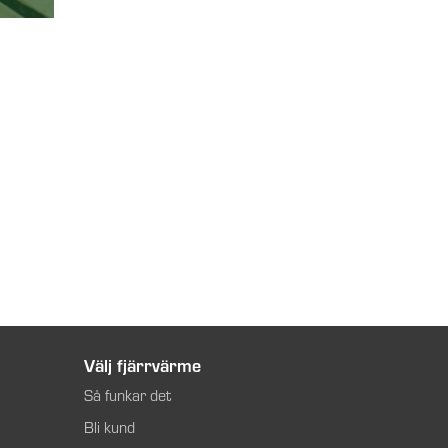
Välj fjärrvärme
Så funkar det
Bli kund