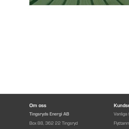
Om oss
Kundse
Tingsryds Energi AB
Vanliga 
Box 88, 362 22 Tingsryd
Flyttan