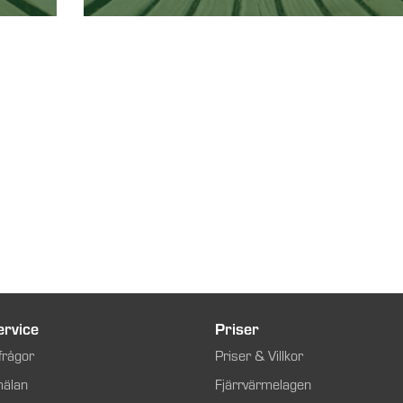
rvice
Priser
frågor
Priser & Villkor
mälan
Fjärrvärmelagen