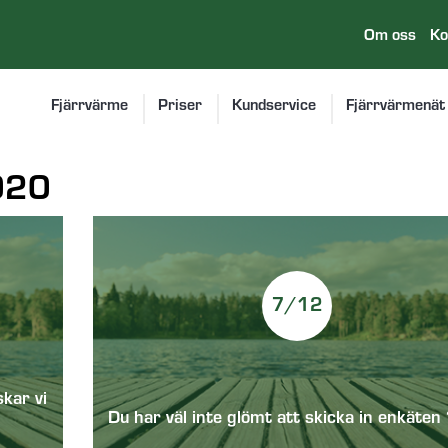
Om oss
Ko
Fjärrvärme
Priser
Kundservice
Fjärrvärmenät
020
7/12
skar vi
Du har väl inte glömt att skicka in enkäten