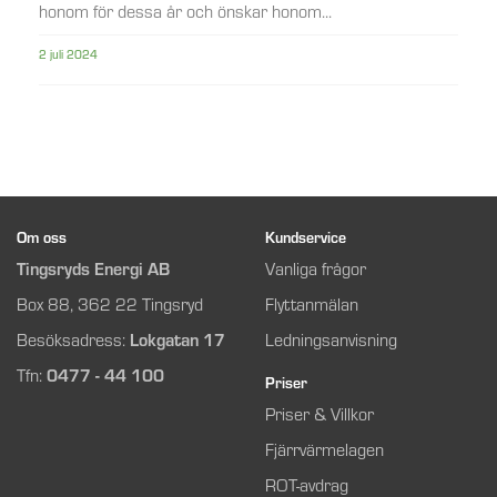
honom för dessa år och önskar honom...
2 juli 2024
Om oss
Kundservice
Tingsryds Energi AB
Vanliga frågor
Box 88, 362 22 Tingsryd
Flyttanmälan
Besöksadress:
Lokgatan 17
Ledningsanvisning
Tfn:
0477 - 44 100
Priser
Priser & Villkor
Fjärrvärmelagen
ROT-avdrag