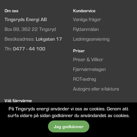
Om oss
Kundservice
Tingsryds Energi AB
Vanliga frågor
Box 88, 362 22 Tingsryd
Flyttanmälan
Besöksadress:
Lokgatan 17
Ledningsanvisning
Tfn:
0477 - 44 100
Priser
Priser & Villkor
Fjärrvärmelagen
ROT-avdrag
Autogiro eller e-faktura
Välj fjärrvärme
På Tingsryds energi använder vi oss av cookies. Genom att
Så funkar det
surfa vidare på sidan godkänner du användandet av cookies.
Bli kund
Jag godkänner