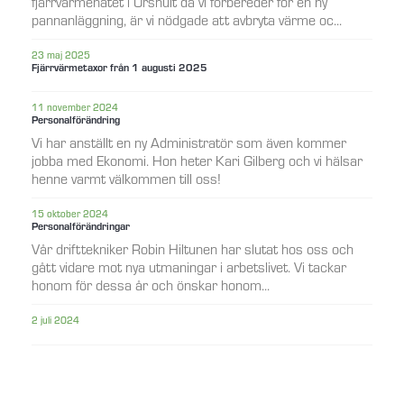
fjärrvärmenätet i Urshult då vi förbereder för en ny
pannanläggning, är vi nödgade att avbryta värme oc...
23 maj 2025
Fjärrvärmetaxor från 1 augusti 2025
11 november 2024
Personalförändring
Vi har anställt en ny Administratör som även kommer
jobba med Ekonomi. Hon heter Kari Gilberg och vi hälsar
henne varmt välkommen till oss!
15 oktober 2024
Personalförändringar
Vår drifttekniker Robin Hiltunen har slutat hos oss och
gått vidare mot nya utmaningar i arbetslivet. Vi tackar
honom för dessa år och önskar honom...
2 juli 2024