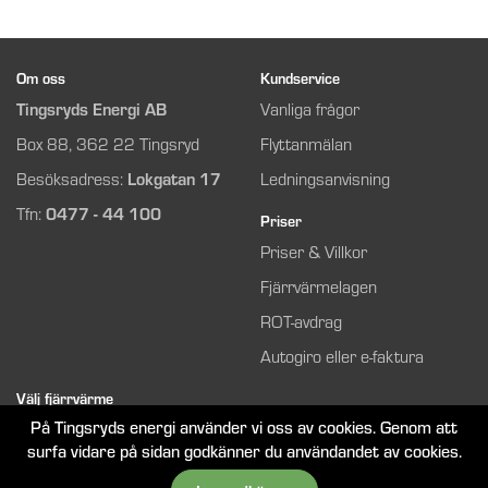
Om oss
Kundservice
Tingsryds Energi AB
Vanliga frågor
Box 88, 362 22 Tingsryd
Flyttanmälan
Besöksadress:
Lokgatan 17
Ledningsanvisning
Tfn:
0477 - 44 100
Priser
Priser & Villkor
Fjärrvärmelagen
ROT-avdrag
Autogiro eller e-faktura
Välj fjärrvärme
På Tingsryds energi använder vi oss av cookies. Genom att
Så funkar det
surfa vidare på sidan godkänner du användandet av cookies.
Bli kund