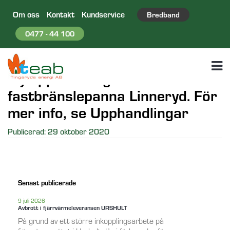
Om oss
Kontakt
Kundservice
Bredband
0477 - 44 100
Ny upphandling avseende
fastbränslepanna Linneryd. För
mer info, se Upphandlingar
Publicerad: 29 oktober 2020
Senast publicerade
9 juli 2026
Avbrott i fjärrvärmeleveransen URSHULT
På grund av ett större inkopplingsarbete på