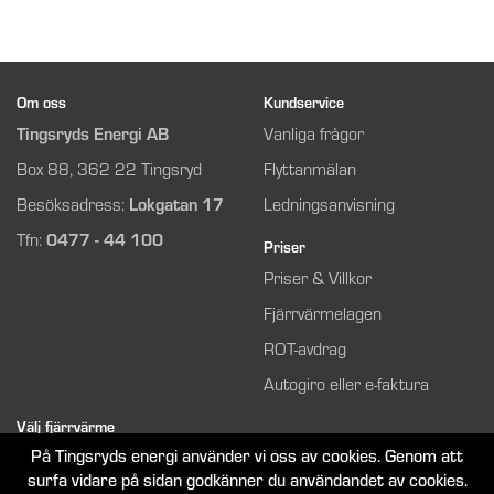
Om oss
Kundservice
Tingsryds Energi AB
Vanliga frågor
Box 88, 362 22 Tingsryd
Flyttanmälan
Besöksadress:
Lokgatan 17
Ledningsanvisning
Tfn:
0477 - 44 100
Priser
Priser & Villkor
Fjärrvärmelagen
ROT-avdrag
Autogiro eller e-faktura
Välj fjärrvärme
På Tingsryds energi använder vi oss av cookies. Genom att
Så funkar det
surfa vidare på sidan godkänner du användandet av cookies.
Bli kund