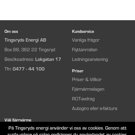
Om oss
Kundservice
Tingsryds Energi AB
Vanliga frågor
Box 88, 362 22 Tingsryd
Flyttanmälan
Besöksadress:
Lokgatan 17
Ledningsanvisning
Tfn:
0477 - 44 100
Priser
Priser & Villkor
Fjärrvärmelagen
ROT-avdrag
Autogiro eller e-faktura
Välj fjärrvärme
På Tingsryds energi använder vi oss av cookies. Genom att
Så funkar det
surfa vidare på sidan godkänner du användandet av cookies.