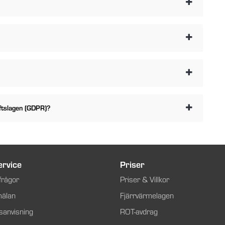
ftslagen (GDPR)?
rvice
Priser
frågor
Priser & Villkor
mälan
Fjärrvärmelagen
sanvisning
ROT-avdrag