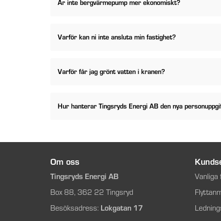
Är inte bergvärmepump mer ekonomiskt?
Varför kan ni inte ansluta min fastighet?
Varför får jag grönt vatten i kranen?
Hur hanterar Tingsryds Energi AB den nya personuppgi
Om oss
Kundse
Tingsryds Energi AB
Vanliga 
Box 88, 362 22 Tingsryd
Flyttan
Besöksadress:
Lokgatan 17
Ledning