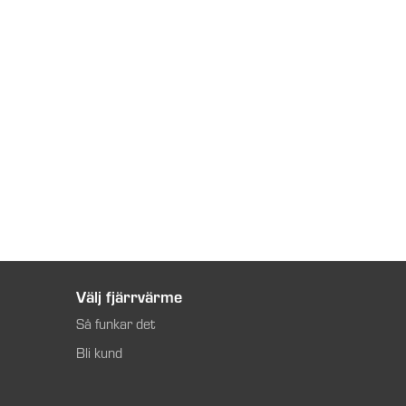
Välj fjärrvärme
Så funkar det
Bli kund