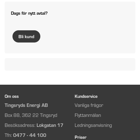
Dags för nytt avtal?
Bli kund
Om oss
Kundservice
Tingsryds Energi AB
Vanliga frågor
Box 88, 362 22 Tingsryd
Flyttanmälan
Besöksadress:
Lokgatan 17
Ledningsanvisning
Tfn:
0477 - 44 100
Priser